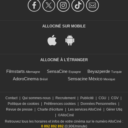
ALLOCINÉ SUR MOBILE
ALLOCINÉ À L'ÉTRANGER
Filmstarts
SensaCine
Beyazperde
Allemagne
Espagne
Turquie
AdoroCinema
Sensacine México
Brésil
Mexique
Contact
|
Qui sommes-nous
|
Recrutement
|
Publicité
|
CGU
|
CGV
|
Politique de cookies
|
Préférences cookies
|
Données Personnelles
|
Revue de presse
|
Charte d'écriture
|
Les services AlloCiné
|
Gérer Utiq
|
©AlloCiné
Retrouvez tous les horaires et infos de votre cinéma sur le numéro AlloCiné :
0 892 892 892
(0,90€/minute)