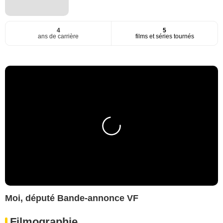
4
5
ans de carrière
films et séries tournés
Moi, député Bande-annonce VF
Filmographie