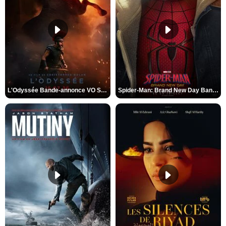
L'Odyssée Bande-annonce VO STFR
Spider-Man: Brand New Day Bande-annonce VO STFR