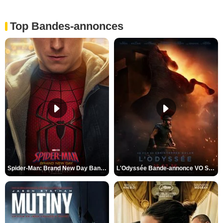
Top Bandes-annonces
Spider-Man: Brand New Day Bande-annonce VO STFR
L'Odyssée Bande-annonce VO STFR