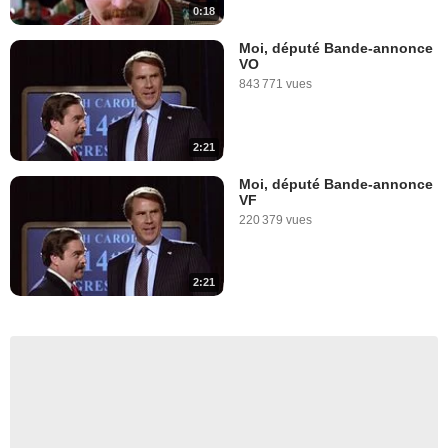
0:18
Moi, député Bande-annonce
VO
843 771 vues
2:21
Moi, député Bande-annonce
VF
220 379 vues
2:21