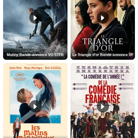
Mutiny Bande-annonce VO STFR
Le Triangle d'or Bande-annonce VF