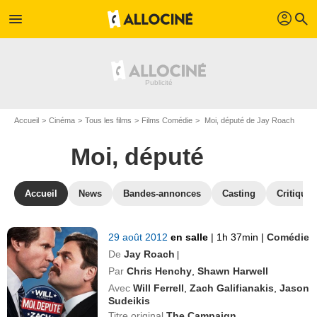
profil
menu
search
Accueil
Cinéma
Tous les films
Films Comédie
Moi, député de Jay Roach
Moi, député
Accueil
News
Bandes-annonces
Casting
Critiques
29 août 2012
en salle
|
1h 37min
|
Comédie
De
Jay Roach
|
Par
Chris Henchy
,
Shawn Harwell
Avec
Will Ferrell
,
Zach Galifianakis
,
Jason
Sudeikis
Titre original
The Campaign