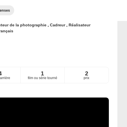
enses
cteur de la photographie
,
Cadreur
,
Réalisateur
rançais
4
1
2
arrière
film ou série tourné
prix