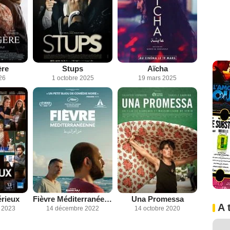
ère
Stups
Aïcha
26
1 octobre 2025
19 mars 2025
érieux
Fièvre Méditerranéenne
Una Promessa
A 
 2023
14 décembre 2022
14 octobre 2020