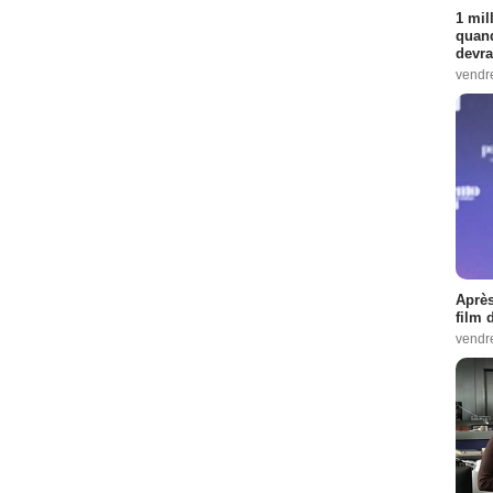
1 mil
quand
devra
vendr
Après
film 
vendr