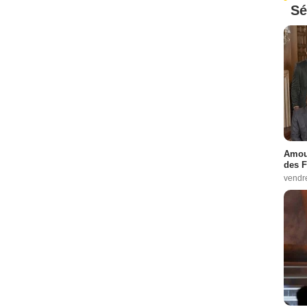
Sé
Amour
des F
vendr