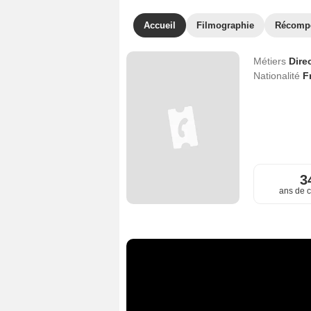
Accueil
Filmographie
Récomp
Métiers
Dire
Nationalité
F
3
ans de c