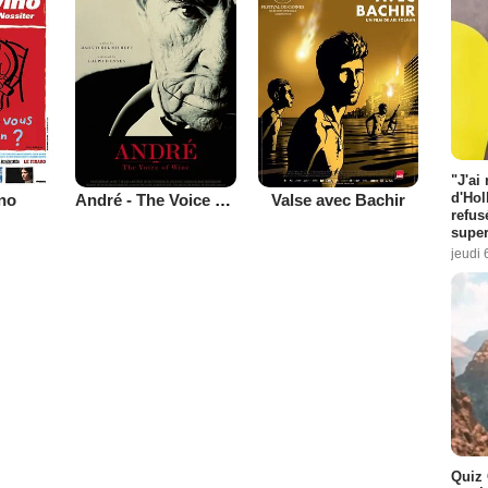
"J'ai
d'Hol
no
André - The Voice Of Wine
Valse avec Bachir
refus
super
jeudi 
Quiz 