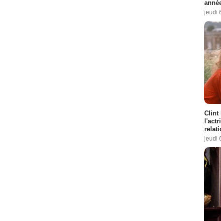
année
jeudi 
Clint
l'act
relat
jeudi 