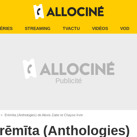
ÉRIES
STREAMING
TVACTU
VIDÉOS
VOD
Erēmīta (Anthologies) de Alexis Zabe et Chayse Irvin
rēmīta (Anthologies)