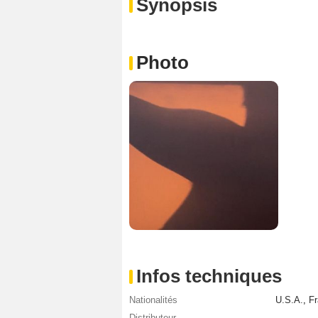
Synopsis
Photo
Infos techniques
Nationalités
U.S.A.
,
Fr
Distributeur
-