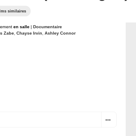
lms similaires
nement
en salle
|
Documentaire
is Zabe
,
Chayse Irvin
,
Ashley Connor