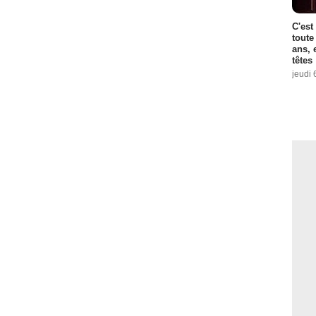
C'est
toute
ans, 
têtes
jeudi 