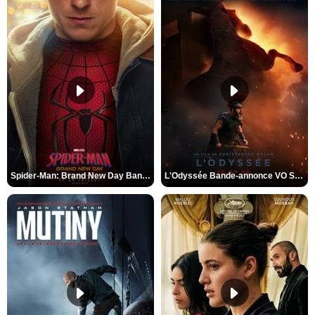
Spider-Man: Brand New Day Bande-annonce VO STFR
L'Odyssée Bande-annonce VO STFR