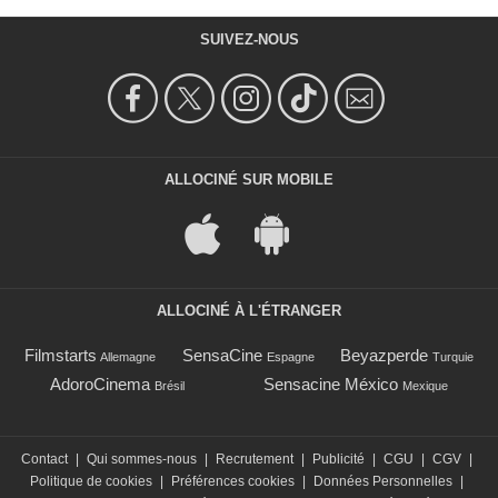
SUIVEZ-NOUS
ALLOCINÉ SUR MOBILE
ALLOCINÉ À L'ÉTRANGER
Filmstarts
SensaCine
Beyazperde
Allemagne
Espagne
Turquie
AdoroCinema
Sensacine México
Brésil
Mexique
Contact
|
Qui sommes-nous
|
Recrutement
|
Publicité
|
CGU
|
CGV
|
Politique de cookies
|
Préférences cookies
|
Données Personnelles
|