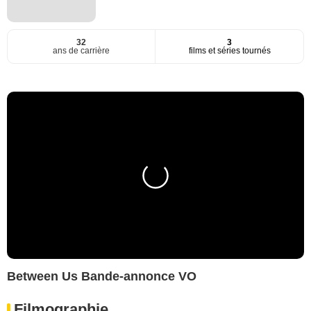
32
3
ans de carrière
films et séries tournés
Between Us Bande-annonce VO
Filmographie