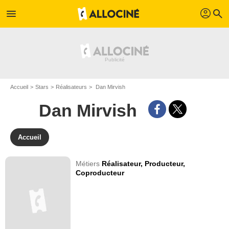
profil
menu
search
Accueil
Stars
Réalisateurs
Dan Mirvish
Dan Mirvish
Accueil
Métiers
Réalisateur,
Producteur,
Coproducteur