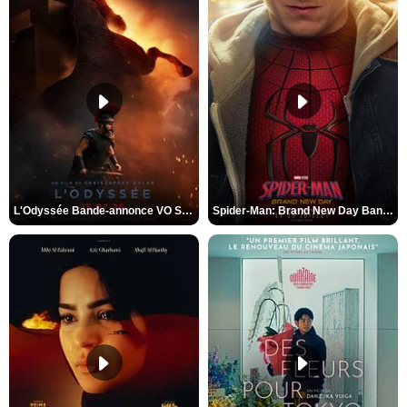
L'Odyssée Bande-annonce VO STFR
Spider-Man: Brand New Day Bande-annonce VO STFR