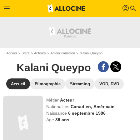
profil
menu
search
Accueil
Stars
Acteurs
Acteur canadien
Kalani Queypo
Kalani Queypo
Accueil
Filmographie
Streaming
VOD, DVD
Métier
Acteur
Nationalités
Canadien,
Américain
Naissance
6 septembre 1986
Age
39
ans