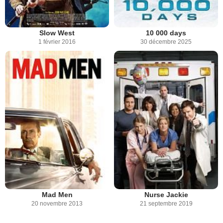
Slow West
10 000 days
1 février 2016
30 décembre 2025
Mad Men
Nurse Jackie
20 novembre 2013
21 septembre 2019