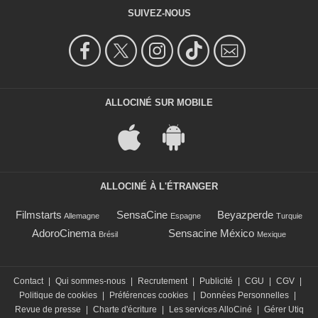
SUIVEZ-NOUS
ALLOCINÉ SUR MOBILE
ALLOCINÉ À L'ÉTRANGER
Filmstarts
SensaCine
Beyazperde
Allemagne
Espagne
Turquie
AdoroCinema
Sensacine México
Brésil
Mexique
Contact
|
Qui sommes-nous
|
Recrutement
|
Publicité
|
CGU
|
CGV
|
Politique de cookies
|
Préférences cookies
|
Données Personnelles
|
Revue de presse
|
Charte d'écriture
|
Les services AlloCiné
|
Gérer Utiq