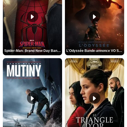
Spider-Man: Brand New Day Bande-annonce VO STFR
L'Odyssée Bande-annonce VO STFR