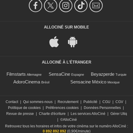
ALLOCINÉ SUR MOBILE
ALLOCINÉ À L'ÉTRANGER
Filmstarts
SensaCine
Beyazperde
Allemagne
Espagne
Turquie
AdoroCinema
Sensacine México
Brésil
Mexique
Contact
|
Qui sommes-nous
|
Recrutement
|
Publicité
|
CGU
|
CGV
|
Politique de cookies
|
Préférences cookies
|
Données Personnelles
|
Revue de presse
|
Charte d'écriture
|
Les services AlloCiné
|
Gérer Utiq
|
©AlloCiné
Retrouvez tous les horaires et infos de votre cinéma sur le numéro AlloCiné :
0 892 892 892
(0,90€/minute)