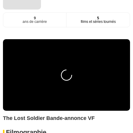
9
5
ans de carrière
films et séries tournés
The Lost Soldier Bande-annonce VF
Filmographie