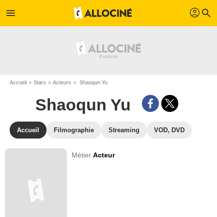
profil
menu
search
Accueil
Stars
Acteurs
Shaoqun Yu
Shaoqun Yu
Accueil
Filmographie
Streaming
VOD, DVD
Métier
Acteur