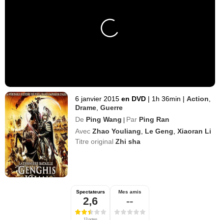
6 janvier 2015
en DVD
|
1h 36min
|
Action
,
Drame
,
Guerre
De
Ping Wang
Par
Ping Ran
|
Avec
Zhao Youliang
,
Le Geng
,
Xiaoran Li
Titre original
Zhi sha
Spectateurs
Mes amis
2,6
--
13 notes