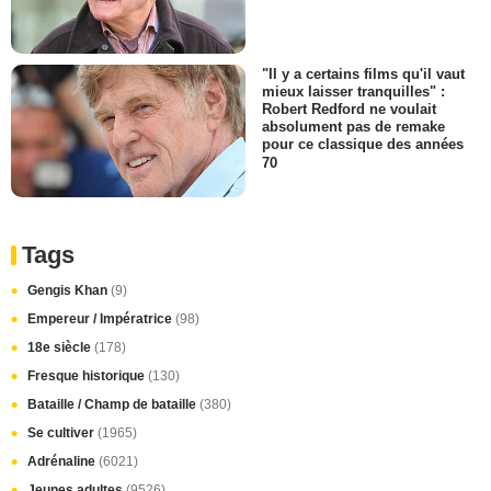
"Il y a certains films qu'il vaut
mieux laisser tranquilles" :
Robert Redford ne voulait
absolument pas de remake
pour ce classique des années
70
Tags
Gengis Khan
(9)
Empereur / Impératrice
(98)
18e siècle
(178)
Fresque historique
(130)
Bataille / Champ de bataille
(380)
Se cultiver
(1965)
Adrénaline
(6021)
Jeunes adultes
(9526)