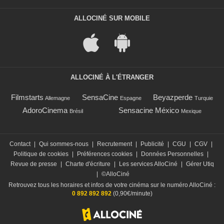
ALLOCINÉ SUR MOBILE
ALLOCINÉ À L'ÉTRANGER
Filmstarts
SensaCine
Beyazperde
Allemagne
Espagne
Turquie
AdoroCinema
Sensacine México
Brésil
Mexique
Contact
|
Qui sommes-nous
|
Recrutement
|
Publicité
|
CGU
|
CGV
|
Politique de cookies
|
Préférences cookies
|
Données Personnelles
|
Revue de presse
|
Charte d'écriture
|
Les services AlloCiné
|
Gérer Utiq
|
©AlloCiné
Retrouvez tous les horaires et infos de votre cinéma sur le numéro AlloCiné :
0 892 892 892
(0,90€/minute)