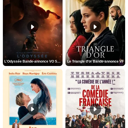
L'Odyssée Bande-annonce VO STFR
Le Triangle d'or Bande-annonce VF