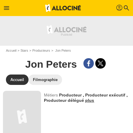
profil
menu
search
Accueil
Stars
Producteurs
Jon Peters
Jon Peters
Accueil
Filmographie
Métiers
Producteur
,
Producteur exécutif
,
Producteur délégué
plus