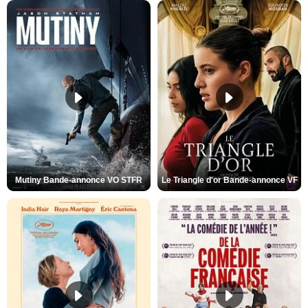
Mutiny Bande-annonce VO STFR
Le Triangle d'or Bande-annonce VF