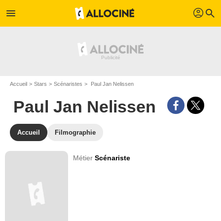
profil
menu
search
Accueil
Stars
Scénaristes
Paul Jan Nelissen
Paul Jan Nelissen
Accueil
Filmographie
Métier
Scénariste