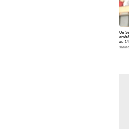
Un Si
arrêt
au 14
samed