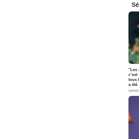
Sé
"Les 
c’est
tous 
a été 
samed