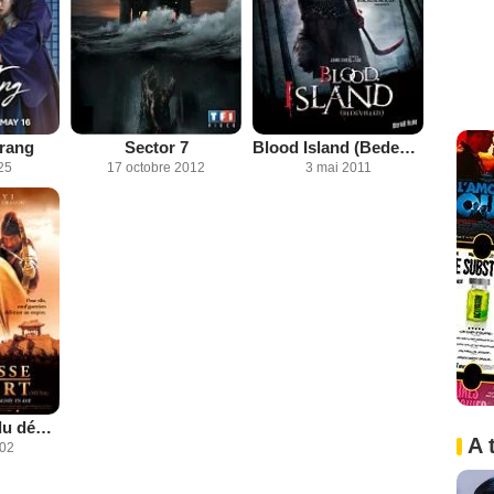
rang
Sector 7
Blood Island (Bedevilled)
25
17 octobre 2012
3 mai 2011
La Princesse du désert
A 
002