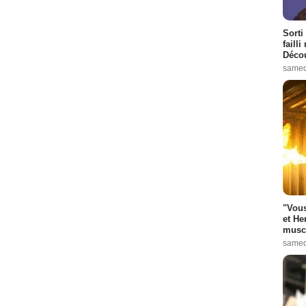
Sorti
failli
Décou
samed
"Vous
et He
muscl
samed