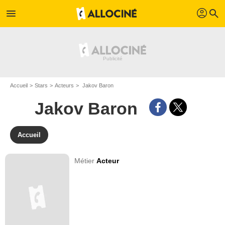
profil
menu
search
Accueil
Stars
Acteurs
Jakov Baron
Jakov Baron
Accueil
Métier
Acteur