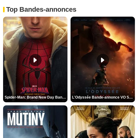
Top Bandes-annonces
Spider-Man: Brand New Day Bande-annonce VO STFR
L'Odyssée Bande-annonce VO STFR