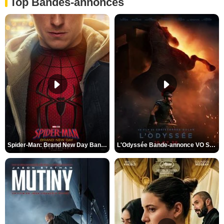
Top Bandes-annonces
Spider-Man: Brand New Day Bande-annonce VO STFR
L'Odyssée Bande-annonce VO STFR