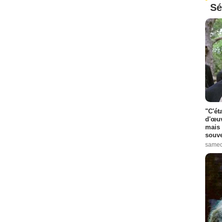
Sé
"C'ét
d'œuv
mais 
souve
samed