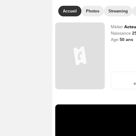
Accueil
Photos
Streaming
Métier
Acteu
Naissance
2
Age
50
ans
a