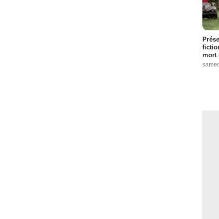
Prése
ficti
mort 
samed