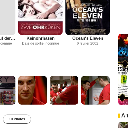
1 1/2 Ritter - Auf der Suche nach der hinreißenden Herzelinde
Keinohrhasen
Ocean's Eleven
inconnue
Date de sortie inconnue
6 février 2002
A 
10 Photos