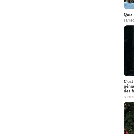
Quiz 
samed
C'est
génia
des f
samed