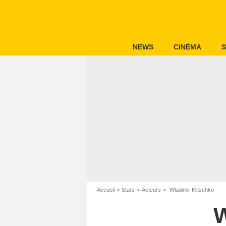
NEWS
CINÉMA
S
Accueil
Stars
Acteurs
Wladimir Klitschko
W