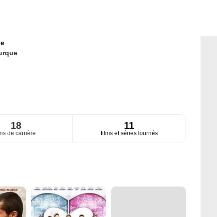
ce
urque
18
11
ns de carrière
films et séries tournés