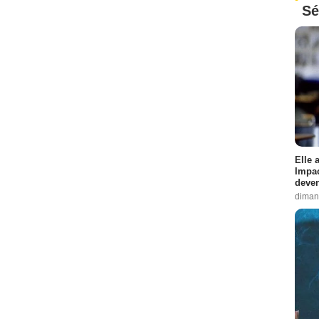
Sé
Elle 
Impac
deven
diman