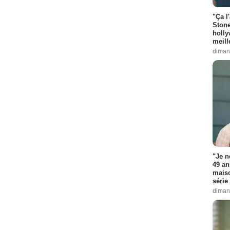
"Ça l
Stone
holly
meill
diman
"Je n
49 an
maiso
série 
diman