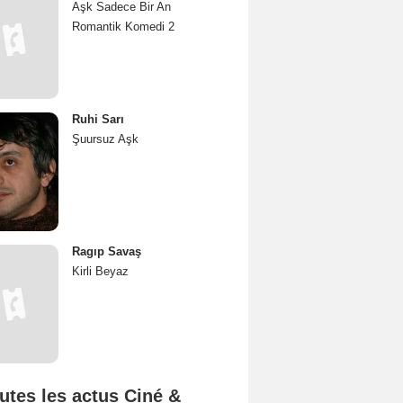
Aşk Sadece Bir An
Romantik Komedi 2
Ruhi Sarı
Şuursuz Aşk
Ragıp Savaş
Kirli Beyaz
utes les actus Ciné &