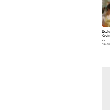
Exclu
Kevin
qui i
diman