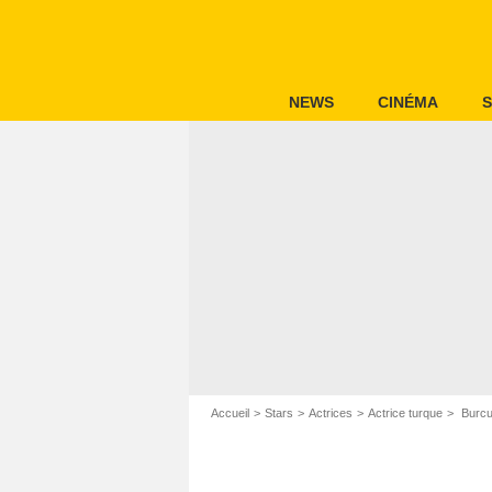
NEWS
CINÉMA
S
Accueil
Stars
Actrices
Actrice turque
Burcu