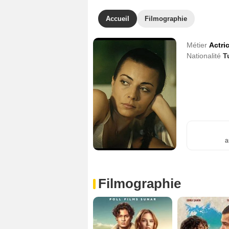
Accueil
Filmographie
Métier
Actri
Nationalité
T
a
Filmographie