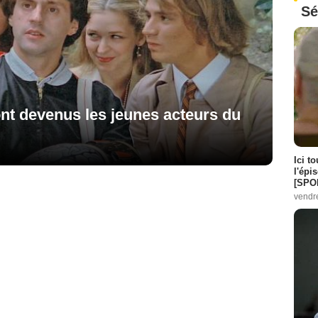
Sé
nt devenus les jeunes acteurs du
Ici t
l'épi
[SPO
vendr