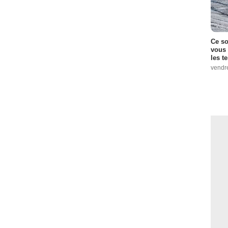
Ce so
vous 
les t
vendr