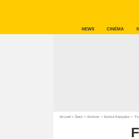
NEWS
CINÉMA
S
Accueil
Stars
Actrices
Actrice française
Fra
F