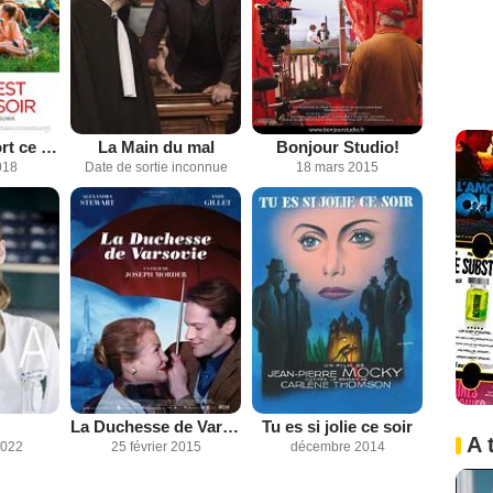
Le Lion est mort ce soir
La Main du mal
Bonjour Studio!
018
Date de sortie inconnue
18 mars 2015
La Duchesse de Varsovie
Tu es si jolie ce soir
A 
2022
25 février 2015
décembre 2014