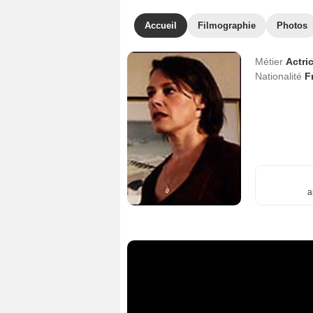
Accueil
Filmographie
Photos
Métier
Actri
Nationalité
F
a