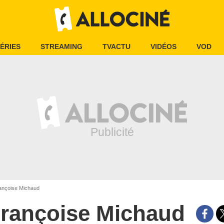
ÉRIES
STREAMING
TVACTU
VIDÉOS
VOD
nçoise Michaud
rançoise Michaud