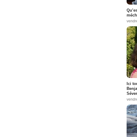
Qu’es
méch
vendr
Ici t
Benj
Séver
vendr