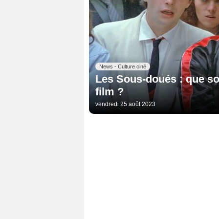
News - Culture ciné
Les Sous-doués : que so
film ?
vendredi 25 août 2023