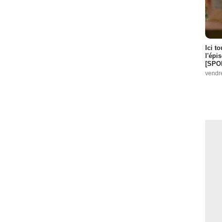
Ici t
l'épi
[SPO
vendr