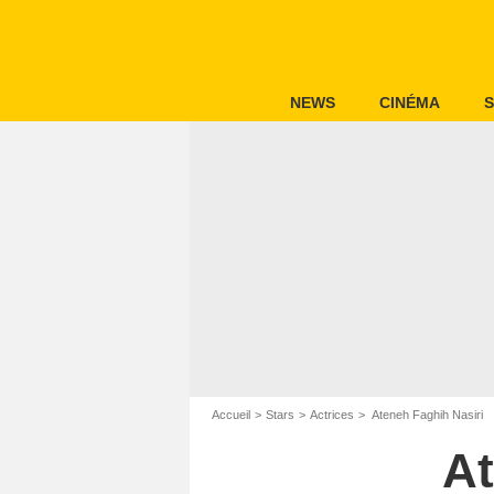
NEWS
CINÉMA
S
Accueil
Stars
Actrices
Ateneh Faghih Nasiri
At