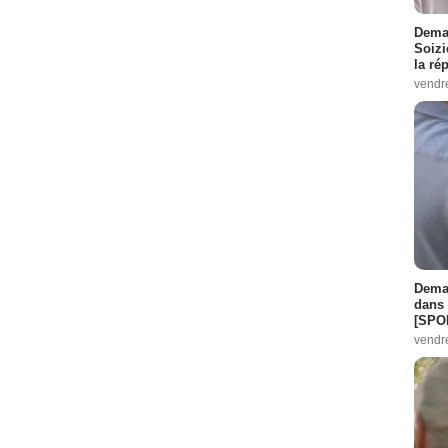
Demai
Soizi
la ré
vendr
Demai
dans 
[SPO
vendr