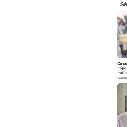
Sé
Ce so
Impos
thrill
vendr