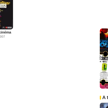
cinéma
2007
A 