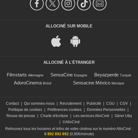
ALLOCINÉ SUR MOBILE
ALLOCINÉ À L'ÉTRANGER
Filmstarts
SensaCine
Beyazperde
Allemagne
Espagne
Turquie
AdoroCinema
Sensacine México
Brésil
Mexique
Contact
|
Qui sommes-nous
|
Recrutement
|
Publicité
|
CGU
|
CGV
|
Politique de cookies
|
Préférences cookies
|
Données Personnelles
|
Revue de presse
|
Charte d'écriture
|
Les services AlloCiné
|
Gérer Utiq
|
©AlloCiné
Retrouvez tous les horaires et infos de votre cinéma sur le numéro AlloCiné :
0 892 892 892
(0,90€/minute)