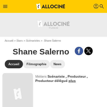
profil
menu
search
Accueil
Stars
Scénaristes
Shane Salerno
Shane Salerno
Accueil
Filmographie
News
Métiers
Scénariste
,
Producteur
,
Producteur délégué
plus