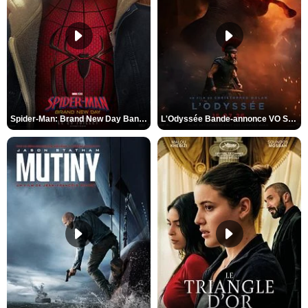
Spider-Man: Brand New Day Bande-annonce VO STFR
L'Odyssée Bande-annonce VO STFR