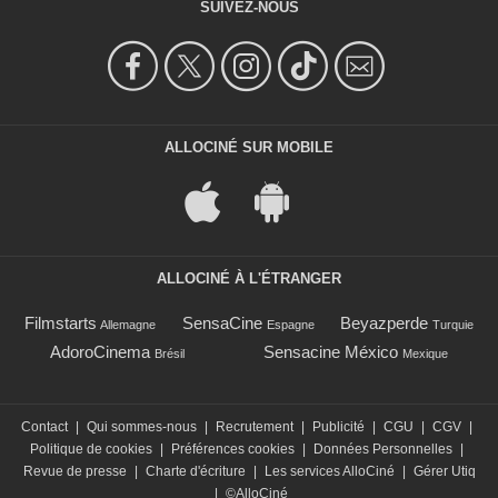
SUIVEZ-NOUS
ALLOCINÉ SUR MOBILE
ALLOCINÉ À L'ÉTRANGER
Filmstarts
SensaCine
Beyazperde
Allemagne
Espagne
Turquie
AdoroCinema
Sensacine México
Brésil
Mexique
Contact
|
Qui sommes-nous
|
Recrutement
|
Publicité
|
CGU
|
CGV
|
Politique de cookies
|
Préférences cookies
|
Données Personnelles
|
Revue de presse
|
Charte d'écriture
|
Les services AlloCiné
|
Gérer Utiq
|
©AlloCiné