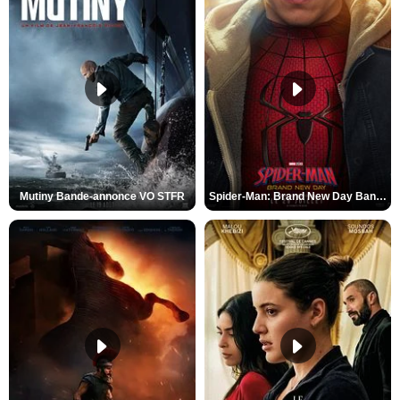
Mutiny Bande-annonce VO STFR
Spider-Man: Brand New Day Bande-annonce VO STFR