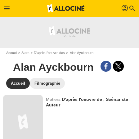
profil
menu
search
Accueil
Stars
D'après l'oeuvre des
Alan Ayckbourn
Alan Ayckbourn
Accueil
Filmographie
Métiers
D'après l'oeuvre de
,
Scénariste
,
Auteur