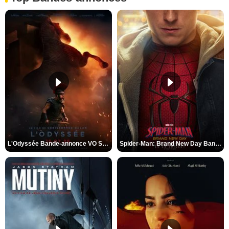
L'Odyssée Bande-annonce VO STFR
Spider-Man: Brand New Day Bande-annonce VO STFR