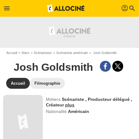
profil
menu
search
Accueil
Stars
Scénaristes
Scénariste américain
Josh Goldsmith
Josh Goldsmith
Accueil
Filmographie
Métiers
Scénariste
,
Producteur délégué
,
Créateur
plus
Nationalité
Américain