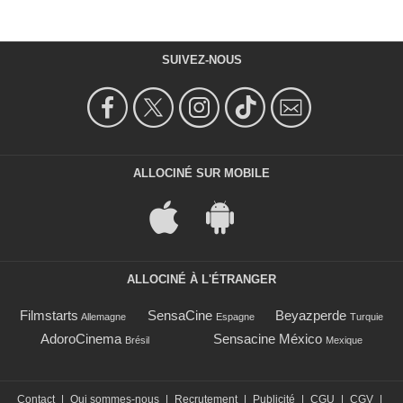
SUIVEZ-NOUS
ALLOCINÉ SUR MOBILE
ALLOCINÉ À L'ÉTRANGER
Filmstarts
SensaCine
Beyazperde
Allemagne
Espagne
Turquie
AdoroCinema
Sensacine México
Brésil
Mexique
Contact
|
Qui sommes-nous
|
Recrutement
|
Publicité
|
CGU
|
CGV
|