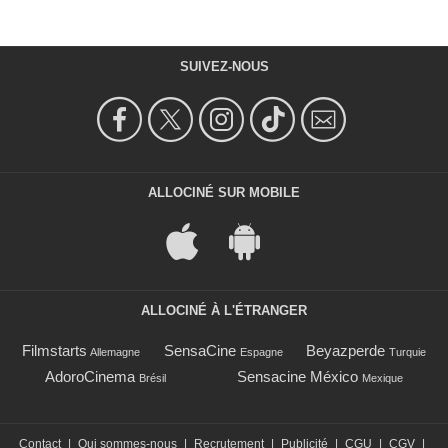
SUIVEZ-NOUS
ALLOCINÉ SUR MOBILE
ALLOCINÉ À L'ÉTRANGER
Filmstarts
SensaCine
Beyazperde
Allemagne
Espagne
Turquie
AdoroCinema
Sensacine México
Brésil
Mexique
Contact
|
Qui sommes-nous
|
Recrutement
|
Publicité
|
CGU
|
CGV
|