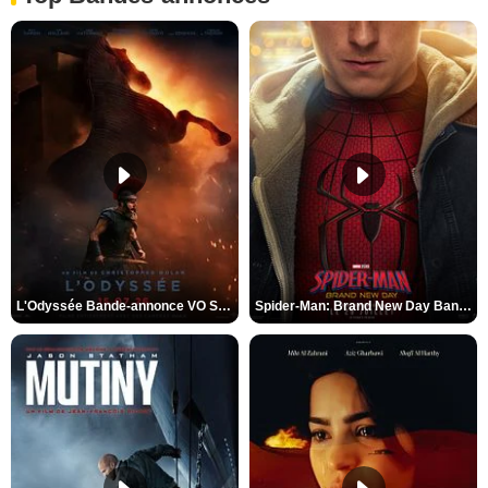
L'Odyssée Bande-annonce VO STFR
Spider-Man: Brand New Day Bande-annonce VO STFR