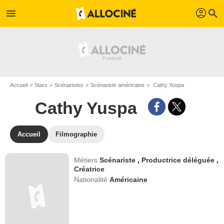
profil
menu
search
Accueil
Stars
Scénaristes
Scénariste américaine
Cathy Yuspa
Cathy Yuspa
Accueil
Filmographie
Métiers
Scénariste
,
Productrice déléguée
,
Créatrice
Nationalité
Américaine