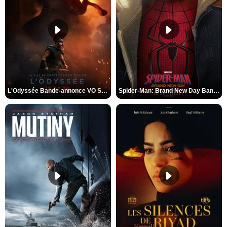
L'Odyssée Bande-annonce VO STFR
Spider-Man: Brand New Day Bande-annonce VO STFR