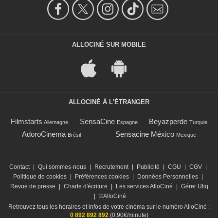
ALLOCINÉ SUR MOBILE
ALLOCINÉ À L'ÉTRANGER
Filmstarts
SensaCine
Beyazperde
Allemagne
Espagne
Turquie
AdoroCinema
Sensacine México
Brésil
Mexique
Contact
|
Qui sommes-nous
|
Recrutement
|
Publicité
|
CGU
|
CGV
|
Politique de cookies
|
Préférences cookies
|
Données Personnelles
|
Revue de presse
|
Charte d'écriture
|
Les services AlloCiné
|
Gérer Utiq
|
©AlloCiné
Retrouvez tous les horaires et infos de votre cinéma sur le numéro AlloCiné :
0 892 892 892
(0,90€/minute)