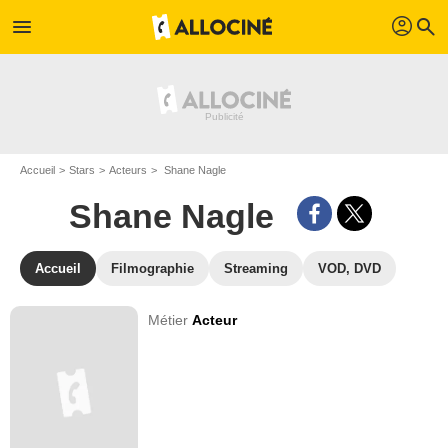
profil
menu
search
Accueil
Stars
Acteurs
Shane Nagle
Shane Nagle
Accueil
Filmographie
Streaming
VOD, DVD
Métier
Acteur