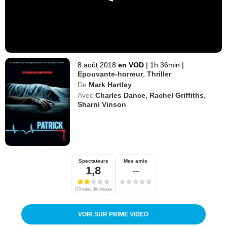
8 août 2018
en VOD
|
1h 36min
|
Epouvante-horreur
,
Thriller
De
Mark Hartley
Avec
Charles Dance
,
Rachel Griffiths
,
Sharni Vinson
Spectateurs
Mes amis
1,8
--
173 notes, 36 critiques
VOIR SUR PRIME VIDEO