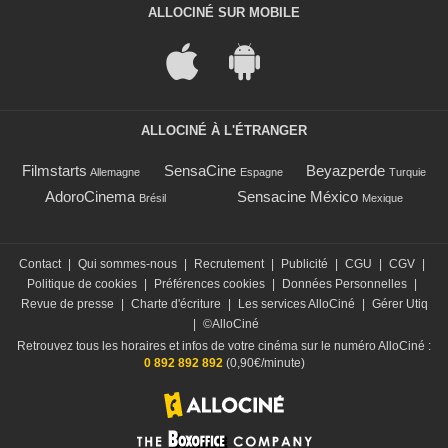
ALLOCINÉ SUR MOBILE
ALLOCINÉ À L'ÉTRANGER
Filmstarts
SensaCine
Beyazperde
Allemagne
Espagne
Turquie
AdoroCinema
Sensacine México
Brésil
Mexique
Contact
|
Qui sommes-nous
|
Recrutement
|
Publicité
|
CGU
|
CGV
|
Politique de cookies
|
Préférences cookies
|
Données Personnelles
|
Revue de presse
|
Charte d'écriture
|
Les services AlloCiné
|
Gérer Utiq
|
©AlloCiné
Retrouvez tous les horaires et infos de votre cinéma sur le numéro AlloCiné :
0 892 892 892
(0,90€/minute)