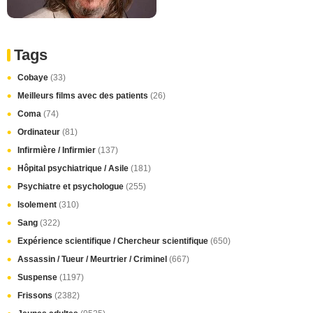
Tags
Cobaye
(33)
Meilleurs films avec des patients
(26)
Coma
(74)
Ordinateur
(81)
Infirmière / Infirmier
(137)
Hôpital psychiatrique / Asile
(181)
Psychiatre et psychologue
(255)
Isolement
(310)
Sang
(322)
Expérience scientifique / Chercheur scientifique
(650)
Assassin / Tueur / Meurtrier / Criminel
(667)
Suspense
(1197)
Frissons
(2382)