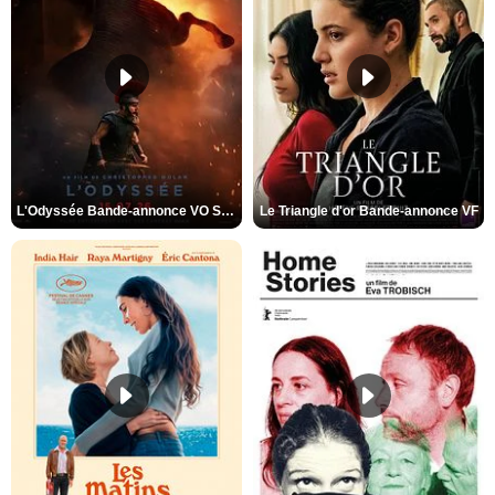
L'Odyssée Bande-annonce VO STFR
Le Triangle d'or Bande-annonce VF