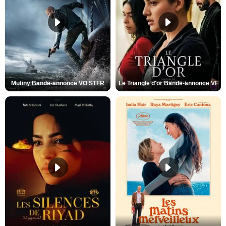
Mutiny Bande-annonce VO STFR
Le Triangle d'or Bande-annonce VF