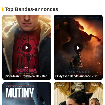
Top Bandes-annonces
Spider-Man: Brand New Day Bande-annonce VO STFR
L'Odyssée Bande-annonce VO STFR