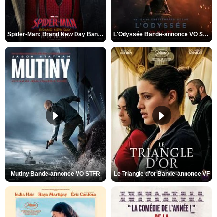
Spider-Man: Brand New Day Bande-annonce VO STFR
L'Odyssée Bande-annonce VO STFR
Mutiny Bande-annonce VO STFR
Le Triangle d'or Bande-annonce VF