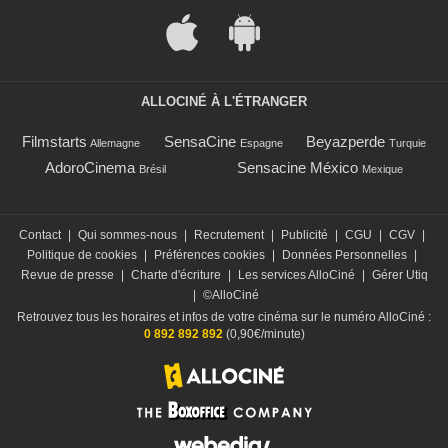
ALLOCINÉ À L'ÉTRANGER
Filmstarts
SensaCine
Beyazperde
Allemagne
Espagne
Turquie
AdoroCinema
Sensacine México
Brésil
Mexique
Contact
|
Qui sommes-nous
|
Recrutement
|
Publicité
|
CGU
|
CGV
|
Politique de cookies
|
Préférences cookies
|
Données Personnelles
|
Revue de presse
|
Charte d'écriture
|
Les services AlloCiné
|
Gérer Utiq
|
©AlloCiné
Retrouvez tous les horaires et infos de votre cinéma sur le numéro AlloCiné :
0 892 892 892
(0,90€/minute)