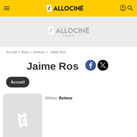
profil
menu
search
Accueil
Stars
Acteurs
Jaime Ros
Jaime Ros
Accueil
Métier
Acteur