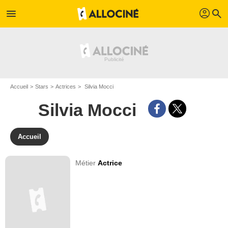
profil
menu
search
Accueil
Stars
Actrices
Silvia Mocci
Silvia Mocci
Accueil
Métier
Actrice