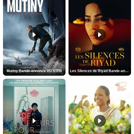
Mutiny Bande-annonce VO STFR
Les Silences de Riyad Bande-annonce VO STFR