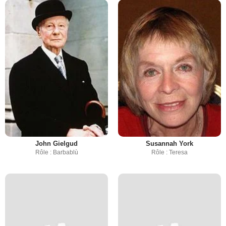
John Gielgud
Susannah York
Rôle : Barbablù
Rôle : Teresa