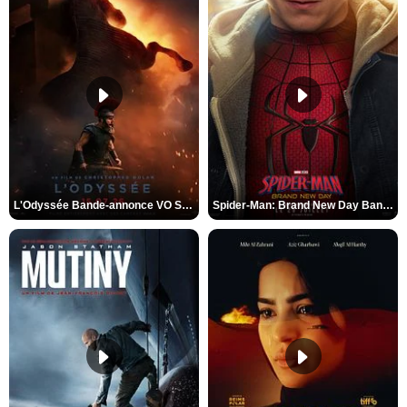
L'Odyssée Bande-annonce VO STFR
Spider-Man: Brand New Day Bande-annonce VO STFR