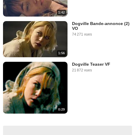
1:42
Dogville Bande-annonce (2)
VO
74 271 vues
1:56
Dogville Teaser VF
21 872 vues
0:29