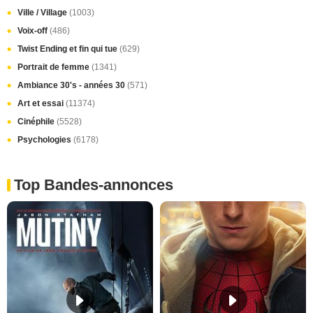
Ville / Village
(1003)
Voix-off
(486)
Twist Ending et fin qui tue
(629)
Portrait de femme
(1341)
Ambiance 30's - années 30
(571)
Art et essai
(11374)
Cinéphile
(5528)
Psychologies
(6178)
Top Bandes-annonces