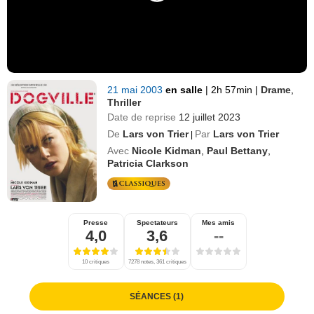
21 mai 2003
en salle
|
2h 57min
|
Drame
,
Thriller
Date de reprise
12 juillet 2023
De
Lars von Trier
Par
Lars von Trier
|
Avec
Nicole Kidman
,
Paul Bettany
,
Patricia Clarkson
Presse
Spectateurs
Mes amis
4,0
3,6
--
10 critiques
7278 notes, 361 critiques
SÉANCES (1)