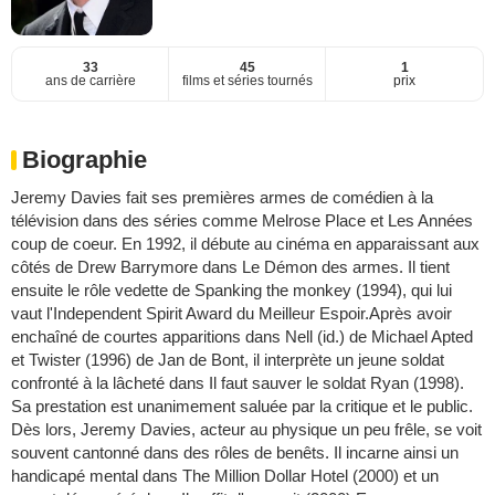
33
45
1
ans de carrière
films et séries tournés
prix
Biographie
Jeremy Davies fait ses premières armes de comédien à la
télévision dans des séries comme Melrose Place et Les Années
coup de coeur. En 1992, il débute au cinéma en apparaissant aux
côtés de Drew Barrymore dans Le Démon des armes. Il tient
ensuite le rôle vedette de Spanking the monkey (1994), qui lui
vaut l'Independent Spirit Award du Meilleur Espoir.Après avoir
enchaîné de courtes apparitions dans Nell (id.) de Michael Apted
et Twister (1996) de Jan de Bont, il interprète un jeune soldat
confronté à la lâcheté dans Il faut sauver le soldat Ryan (1998).
Sa prestation est unanimement saluée par la critique et le public.
Dès lors, Jeremy Davies, acteur au physique un peu frêle, se voit
souvent cantonné dans des rôles de benêts. Il incarne ainsi un
handicapé mental dans The Million Dollar Hotel (2000) et un