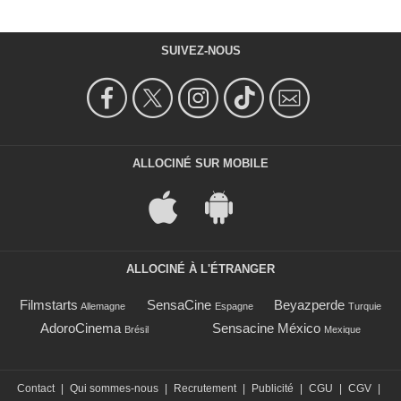
SUIVEZ-NOUS
ALLOCINÉ SUR MOBILE
ALLOCINÉ À L'ÉTRANGER
Filmstarts
SensaCine
Beyazperde
Allemagne
Espagne
Turquie
AdoroCinema
Sensacine México
Brésil
Mexique
Contact
|
Qui sommes-nous
|
Recrutement
|
Publicité
|
CGU
|
CGV
|