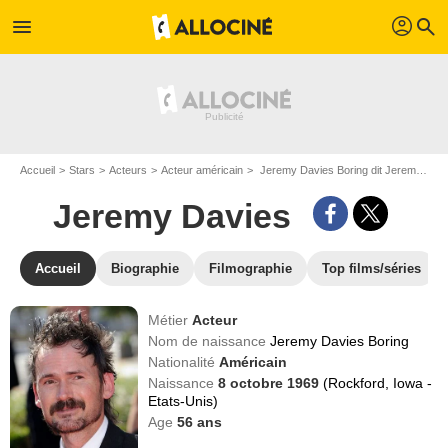
profil
menu
search
Accueil
Stars
Acteurs
Acteur américain
Jeremy Davies Boring dit Jeremy Davies
Jeremy Davies
Accueil
Biographie
Filmographie
Top films/séries
Métier
Acteur
Nom de naissance
Jeremy Davies Boring
Nationalité
Américain
Naissance
8 octobre 1969
(Rockford, Iowa -
Etats-Unis)
Age
56
ans