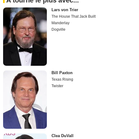
A tourné le plus avec...
Lars von Trier
The House That Jack Built
Manderlay
Dogville
Bill Paxton
Texas Rising
Twister
Clea DuVall