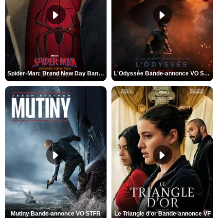
Spider-Man: Brand New Day Bande-annonce VO STFR
L'Odyssée Bande-annonce VO STFR
Mutiny Bande-annonce VO STFR
Le Triangle d'or Bande-annonce VF