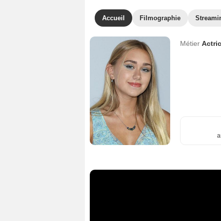
Accueil
Filmographie
Streami
Métier
Actri
a