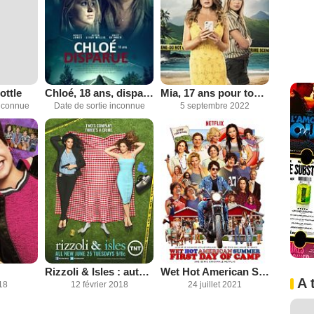
ottle
Chloé, 18 ans, disparue
Mia, 17 ans pour toujours
inconnue
Date de sortie inconnue
5 septembre 2022
Rizzoli & Isles : autopsie d'un meurtre
Wet Hot American Summer: First Day of Camp
A 
18
12 février 2018
24 juillet 2021