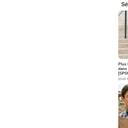
Sé
Plus 
dans 
[SPO
jeudi 