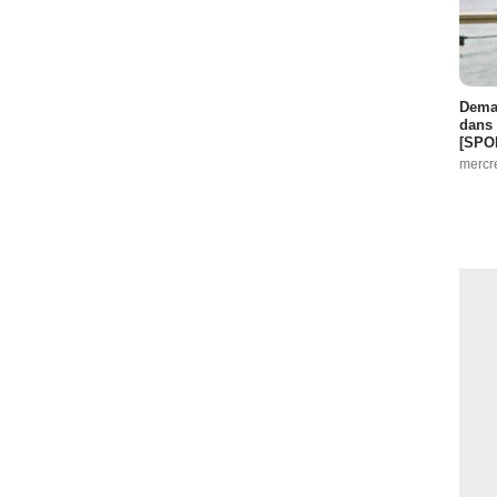
Demai
dans 
[SPO
mercr