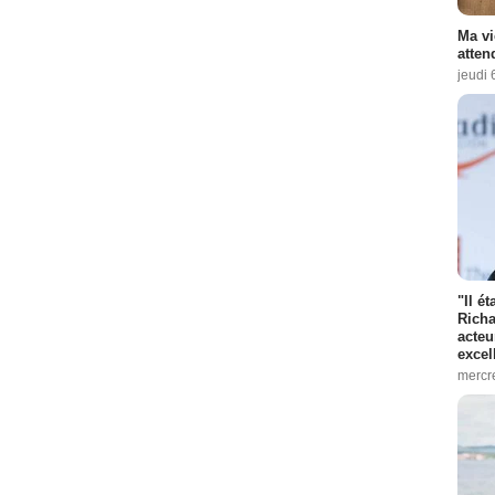
Ma vi
atten
jeudi 
"Il é
Richa
acteu
excel
mercr