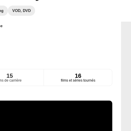
ng
VOD, DVD
ce
15
16
ns de carrière
films et séries tournés