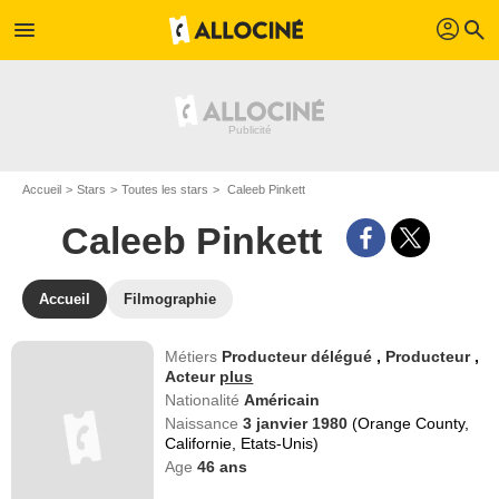
profil
menu
search
Accueil
Stars
Toutes les stars
Caleeb Pinkett
Caleeb Pinkett
Accueil
Filmographie
Métiers
Producteur délégué
,
Producteur
,
Acteur
plus
Nationalité
Américain
Naissance
3 janvier 1980
(Orange County,
Californie, Etats-Unis)
Age
46
ans