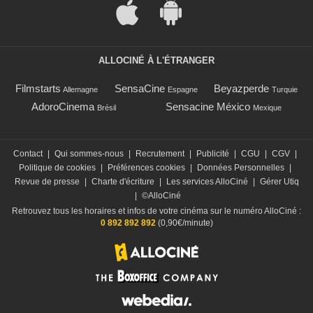
ALLOCINÉ À L'ÉTRANGER
Filmstarts
SensaCine
Beyazperde
Allemagne
Espagne
Turquie
AdoroCinema
Sensacine México
Brésil
Mexique
Contact
|
Qui sommes-nous
|
Recrutement
|
Publicité
|
CGU
|
CGV
|
Politique de cookies
|
Préférences cookies
|
Données Personnelles
|
Revue de presse
|
Charte d'écriture
|
Les services AlloCiné
|
Gérer Utiq
|
©AlloCiné
Retrouvez tous les horaires et infos de votre cinéma sur le numéro AlloCiné :
0 892 892 892
(0,90€/minute)