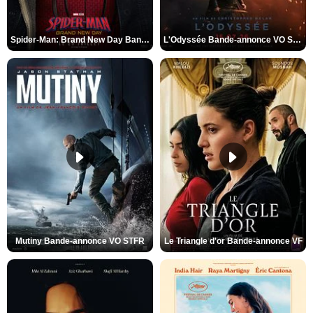
Spider-Man: Brand New Day Bande-annonce VO STFR
L'Odyssée Bande-annonce VO STFR
Mutiny Bande-annonce VO STFR
Le Triangle d'or Bande-annonce VF