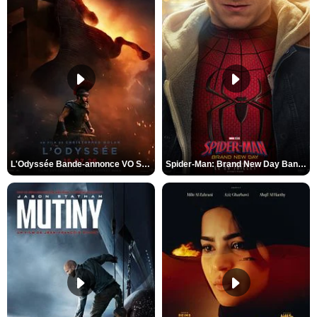
L'Odyssée Bande-annonce VO STFR
Spider-Man: Brand New Day Bande-annonce VO STFR