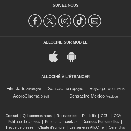
SUIVEZ-NOUS
ALLOCINÉ SUR MOBILE
ALLOCINÉ À L'ÉTRANGER
Filmstarts
SensaCine
Beyazperde
Allemagne
Espagne
Turquie
AdoroCinema
Sensacine México
Brésil
Mexique
Contact
|
Qui sommes-nous
|
Recrutement
|
Publicité
|
CGU
|
CGV
|
Politique de cookies
|
Préférences cookies
|
Données Personnelles
|
Revue de presse
|
Charte d'écriture
|
Les services AlloCiné
|
Gérer Utiq