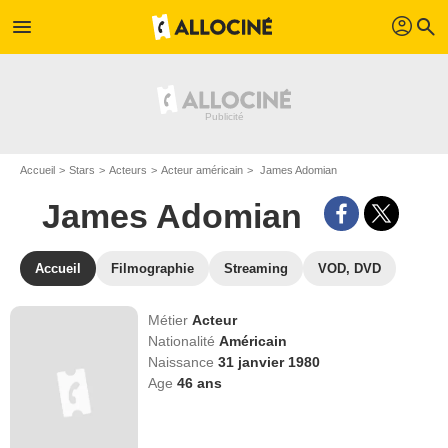
profil
menu
search
Accueil
Stars
Acteurs
Acteur américain
James Adomian
James Adomian
Accueil
Filmographie
Streaming
VOD, DVD
Métier
Acteur
Nationalité
Américain
Naissance
31 janvier 1980
Age
46
ans