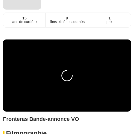
15
8
1
ans de carrière
films et séries tournés
prix
Fronteras Bande-annonce VO
Filmographie