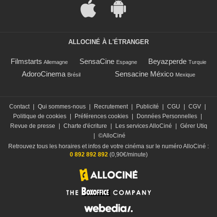
ALLOCINÉ À L'ÉTRANGER
Filmstarts
SensaCine
Beyazperde
Allemagne
Espagne
Turquie
AdoroCinema
Sensacine México
Brésil
Mexique
Contact
|
Qui sommes-nous
|
Recrutement
|
Publicité
|
CGU
|
CGV
|
Politique de cookies
|
Préférences cookies
|
Données Personnelles
|
Revue de presse
|
Charte d'écriture
|
Les services AlloCiné
|
Gérer Utiq
|
©AlloCiné
Retrouvez tous les horaires et infos de votre cinéma sur le numéro AlloCiné :
0 892 892 892
(0,90€/minute)