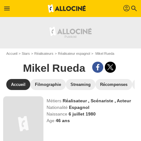
profil
menu
search
Accueil
Stars
Réalisateurs
Réalisateur espagnol
Mikel Rueda
Mikel Rueda
Accueil
Filmographie
Streaming
Récompenses
V
Métiers
Réalisateur
,
Scénariste
,
Acteur
Nationalité
Espagnol
Naissance
6 juillet 1980
Age
46
ans