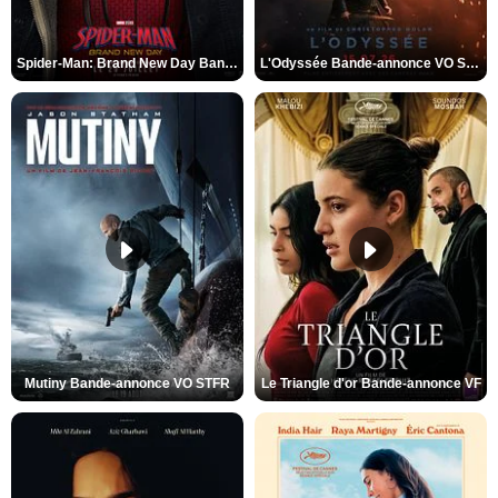
Spider-Man: Brand New Day Bande-annonce VO STFR
L'Odyssée Bande-annonce VO STFR
Mutiny Bande-annonce VO STFR
Le Triangle d'or Bande-annonce VF