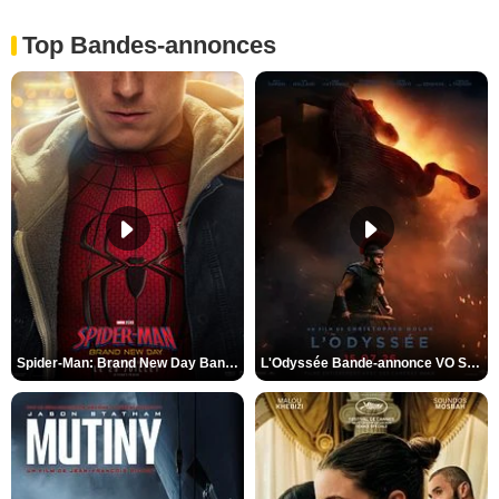
Top Bandes-annonces
Spider-Man: Brand New Day Bande-annonce VO STFR
L'Odyssée Bande-annonce VO STFR