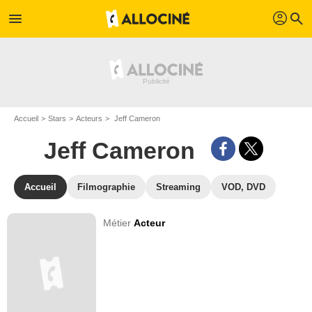
profil
menu
search
Accueil
Stars
Acteurs
Jeff Cameron
Jeff Cameron
Accueil
Filmographie
Streaming
VOD, DVD
Métier
Acteur