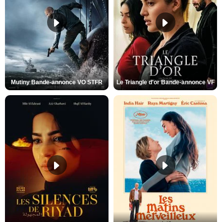
Mutiny Bande-annonce VO STFR
Le Triangle d'or Bande-annonce VF