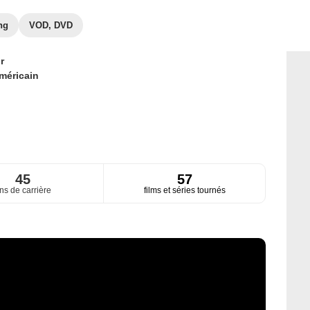
ng
VOD, DVD
r
méricain
45
57
ns de carrière
films et séries tournés