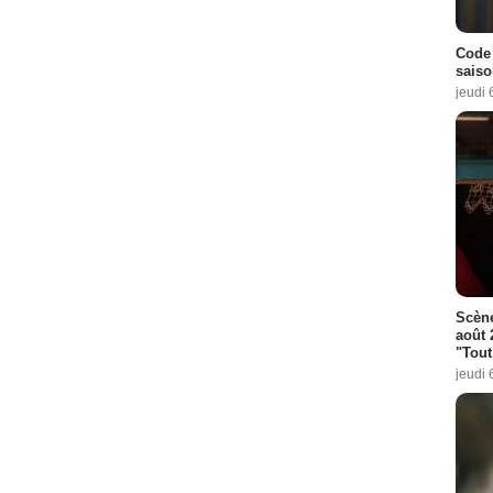
Code 
saiso
jeudi 
Scène
août 
"Tout
jeudi 