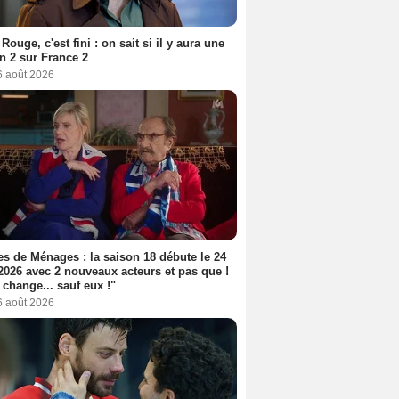
Rouge, c'est fini : on sait si il y aura une
n 2 sur France 2
6 août 2026
s de Ménages : la saison 18 débute le 24
2026 avec 2 nouveaux acteurs et pas que !
 change... sauf eux !"
6 août 2026