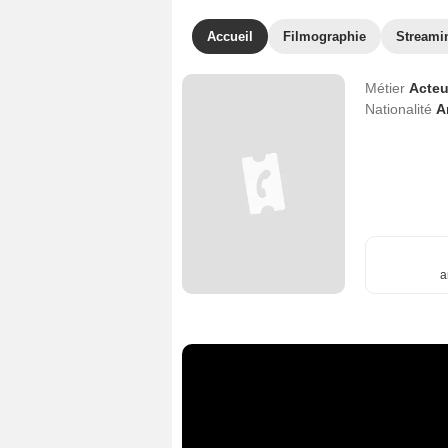
Accueil
Filmographie
Streami
Métier
Acteu
Nationalité
A
a