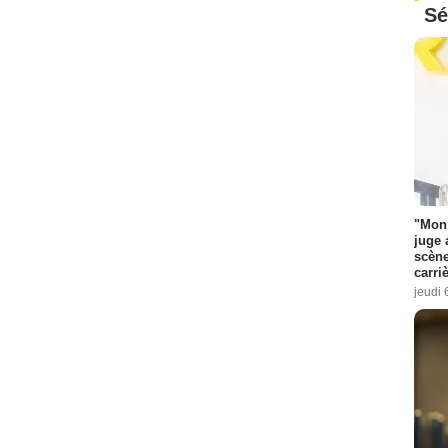
Sé
"Mon 
juge 
scène
carri
jeudi 