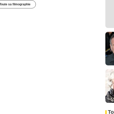
Toute sa filmographie
To