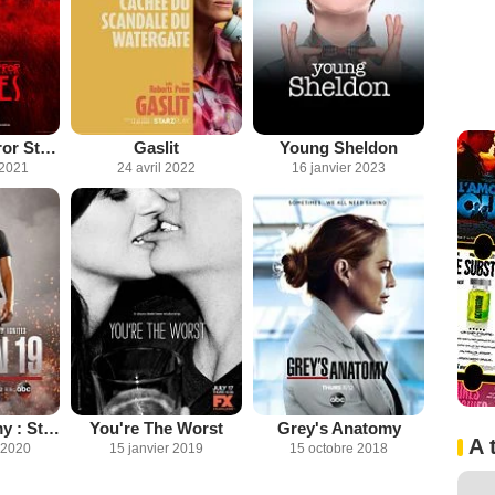
American Horror Stories
Gaslit
Young Sheldon
 2021
24 avril 2022
16 janvier 2023
Grey's Anatomy : Station 19
You're The Worst
Grey's Anatomy
A 
 2020
15 janvier 2019
15 octobre 2018