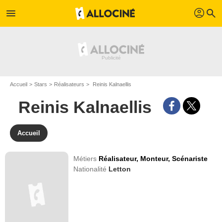
profil
menu
search
Accueil
Stars
Réalisateurs
Reinis Kalnaellis
Reinis Kalnaellis
Accueil
Métiers
Réalisateur,
Monteur,
Scénariste
Nationalité
Letton