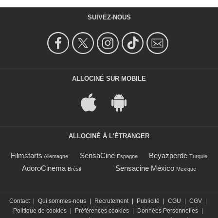
SUIVEZ-NOUS
ALLOCINÉ SUR MOBILE
ALLOCINÉ À L'ÉTRANGER
Filmstarts
SensaCine
Beyazperde
Allemagne
Espagne
Turquie
AdoroCinema
Sensacine México
Brésil
Mexique
Contact
|
Qui sommes-nous
|
Recrutement
|
Publicité
|
CGU
|
CGV
|
Politique de cookies
|
Préférences cookies
|
Données Personnelles
|