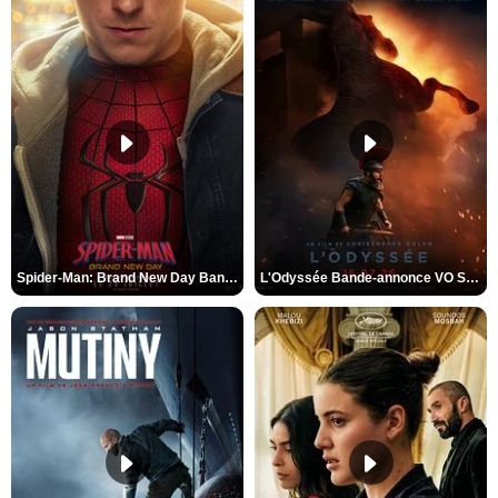
Spider-Man: Brand New Day Bande-annonce VO STFR
L'Odyssée Bande-annonce VO STFR