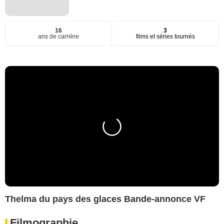
16
3
ans de carrière
films et séries tournés
Thelma du pays des glaces Bande-annonce VF
Filmographie