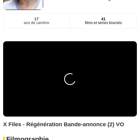
17
41
ans de carrière
films et séries tournés
X Files - Régénération Bande-annonce (2) VO
Filmographie