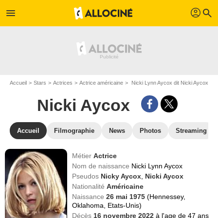
profil
menu
search
Accueil
Stars
Actrices
Actrice américaine
Nicki Lynn Aycox dit Nicki Aycox
Nicki Aycox
Accueil
Filmographie
News
Photos
Streaming
Métier
Actrice
Nom de naissance
Nicki Lynn Aycox
Pseudos
Nicky Aycox
,
Nicki Aycox
Nationalité
Américaine
Naissance
26 mai 1975
(Hennessey,
Oklahoma, Etats-Unis)
Décès
16 novembre 2022
à l'age de 47 ans