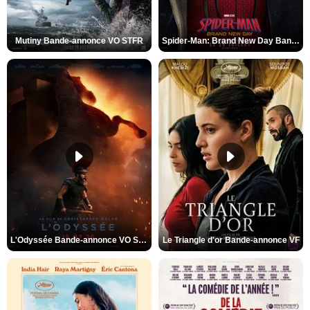
Mutiny Bande-annonce VO STFR
Spider-Man: Brand New Day Bande-annonce VO STFR
L'Odyssée Bande-annonce VO STFR
Le Triangle d'or Bande-annonce VF