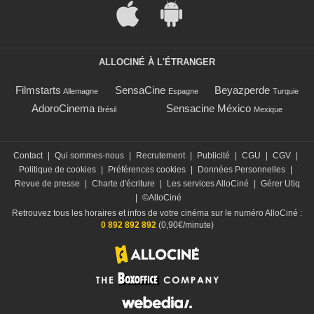
ALLOCINÉ À L'ÉTRANGER
Filmstarts
SensaCine
Beyazperde
Allemagne
Espagne
Turquie
AdoroCinema
Sensacine México
Brésil
Mexique
Contact
|
Qui sommes-nous
|
Recrutement
|
Publicité
|
CGU
|
CGV
|
Politique de cookies
|
Préférences cookies
|
Données Personnelles
|
Revue de presse
|
Charte d'écriture
|
Les services AlloCiné
|
Gérer Utiq
|
©AlloCiné
Retrouvez tous les horaires et infos de votre cinéma sur le numéro AlloCiné :
0 892 892 892
(0,90€/minute)