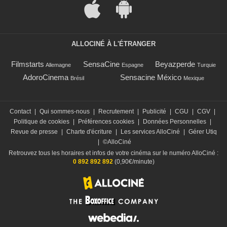
ALLOCINÉ À L'ÉTRANGER
Filmstarts
SensaCine
Beyazperde
Allemagne
Espagne
Turquie
AdoroCinema
Sensacine México
Brésil
Mexique
Contact
|
Qui sommes-nous
|
Recrutement
|
Publicité
|
CGU
|
CGV
|
Politique de cookies
|
Préférences cookies
|
Données Personnelles
|
Revue de presse
|
Charte d'écriture
|
Les services AlloCiné
|
Gérer Utiq
|
©AlloCiné
Retrouvez tous les horaires et infos de votre cinéma sur le numéro AlloCiné :
0 892 892 892
(0,90€/minute)