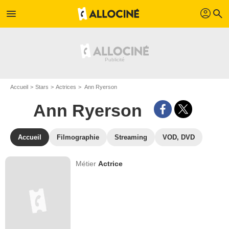
profil
menu
search
Accueil
Stars
Actrices
Ann Ryerson
Ann Ryerson
Accueil
Filmographie
Streaming
VOD, DVD
Métier
Actrice