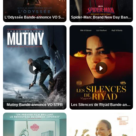
L'Odyssée Bande-annonce VO STFR
Spider-Man: Brand New Day Bande-annonce VO STFR
Mutiny Bande-annonce VO STFR
Les Silences de Riyad Bande-annonce VO STFR