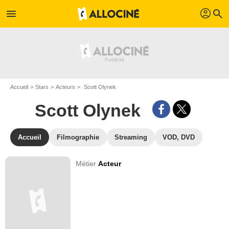
profil
menu
search
Accueil
Stars
Acteurs
Scott Olynek
Scott Olynek
Accueil
Filmographie
Streaming
VOD, DVD
Métier
Acteur