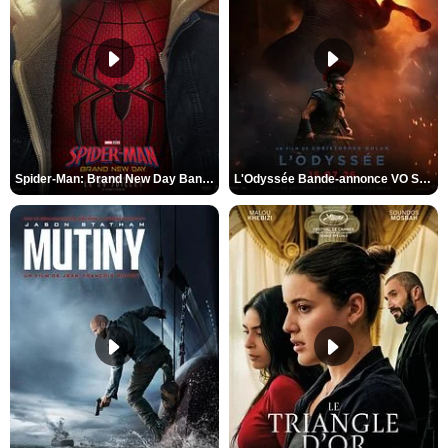
Spider-Man: Brand New Day Bande-annonce VO STFR
L'Odyssée Bande-annonce VO STFR