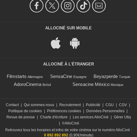
ALLOCINÉ SUR MOBILE
ALLOCINÉ À L'ÉTRANGER
Filmstarts
SensaCine
Beyazperde
Allemagne
Espagne
Turquie
AdoroCinema
Sensacine México
Brésil
Mexique
Contact
|
Qui sommes-nous
|
Recrutement
|
Publicité
|
CGU
|
CGV
|
Politique de cookies
|
Préférences cookies
|
Données Personnelles
|
Revue de presse
|
Charte d'écriture
|
Les services AlloCiné
|
Gérer Utiq
|
©AlloCiné
Retrouvez tous les horaires et infos de votre cinéma sur le numéro AlloCiné :
0 892 892 892
(0,90€/minute)