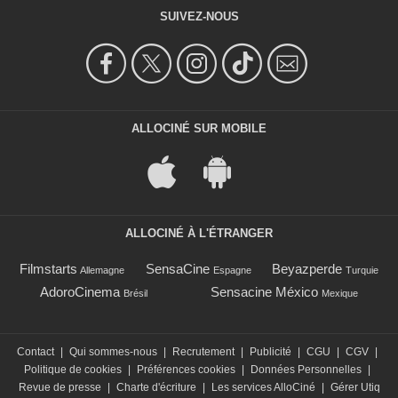
SUIVEZ-NOUS
ALLOCINÉ SUR MOBILE
ALLOCINÉ À L'ÉTRANGER
Filmstarts
SensaCine
Beyazperde
Allemagne
Espagne
Turquie
AdoroCinema
Sensacine México
Brésil
Mexique
Contact
|
Qui sommes-nous
|
Recrutement
|
Publicité
|
CGU
|
CGV
|
Politique de cookies
|
Préférences cookies
|
Données Personnelles
|
Revue de presse
|
Charte d'écriture
|
Les services AlloCiné
|
Gérer Utiq