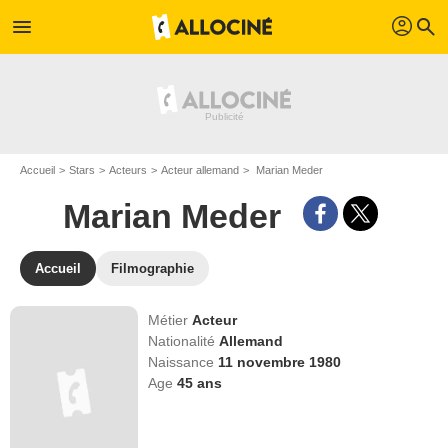
profil
menu
search
Accueil
Stars
Acteurs
Acteur allemand
Marian Meder
Marian Meder
Accueil
Filmographie
Métier
Acteur
Nationalité
Allemand
Naissance
11 novembre 1980
Age
45
ans