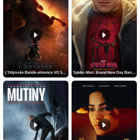
L'Odyssée Bande-annonce VO STFR
Spider-Man: Brand New Day Bande-annonce VO STFR