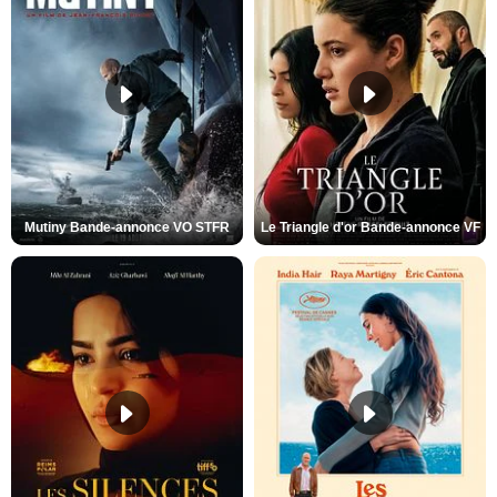
Mutiny Bande-annonce VO STFR
Le Triangle d'or Bande-annonce VF