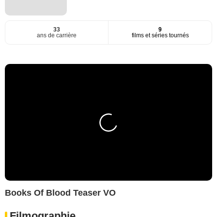
33
9
ans de carrière
films et séries tournés
Books Of Blood Teaser VO
Filmographie