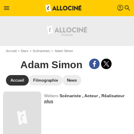
profil
menu
search
Accueil
Stars
Scénaristes
Adam Simon
Adam Simon
Accueil
Filmographie
News
Métiers
Scénariste
,
Acteur
,
Réalisateur
plus