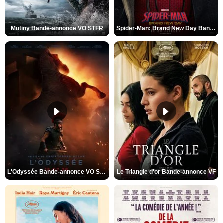
Mutiny Bande-annonce VO STFR
Spider-Man: Brand New Day Bande-annonce VO STFR
L'Odyssée Bande-annonce VO STFR
Le Triangle d'or Bande-annonce VF