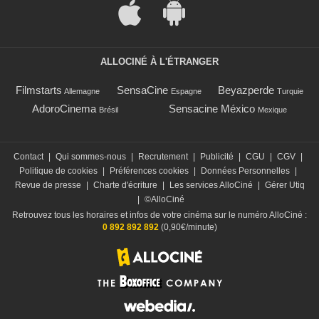
ALLOCINÉ À L'ÉTRANGER
Filmstarts
SensaCine
Beyazperde
Allemagne
Espagne
Turquie
AdoroCinema
Sensacine México
Brésil
Mexique
Contact
|
Qui sommes-nous
|
Recrutement
|
Publicité
|
CGU
|
CGV
|
Politique de cookies
|
Préférences cookies
|
Données Personnelles
|
Revue de presse
|
Charte d'écriture
|
Les services AlloCiné
|
Gérer Utiq
|
©AlloCiné
Retrouvez tous les horaires et infos de votre cinéma sur le numéro AlloCiné :
0 892 892 892
(0,90€/minute)