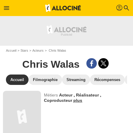
profil
menu
search
Accueil
Stars
Acteurs
Chris Walas
Chris Walas
Accueil
Filmographie
Streaming
Récompenses
V
Métiers
Acteur
,
Réalisateur
,
Coproducteur
plus