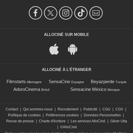
ALLOCINÉ SUR MOBILE
ALLOCINÉ À L'ÉTRANGER
Filmstarts
SensaCine
Beyazperde
Allemagne
Espagne
Turquie
AdoroCinema
Sensacine México
Brésil
Mexique
Contact
|
Qui sommes-nous
|
Recrutement
|
Publicité
|
CGU
|
CGV
|
Politique de cookies
|
Préférences cookies
|
Données Personnelles
|
Revue de presse
|
Charte d'écriture
|
Les services AlloCiné
|
Gérer Utiq
|
©AlloCiné