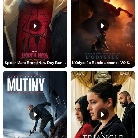
Spider-Man: Brand New Day Bande-annonce VO STFR
L'Odyssée Bande-annonce VO STFR