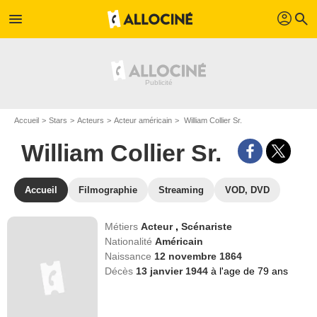
profil
menu
search
Accueil
Stars
Acteurs
Acteur américain
William Collier Sr.
William Collier Sr.
Accueil
Filmographie
Streaming
VOD, DVD
Métiers
Acteur
,
Scénariste
Nationalité
Américain
Naissance
12 novembre 1864
Décès
13 janvier 1944
à l'age de 79 ans