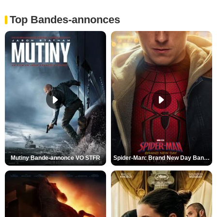
Top Bandes-annonces
Mutiny Bande-annonce VO STFR
Spider-Man: Brand New Day Bande-annonce VO STFR