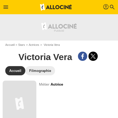
profil
menu
search
Accueil
Stars
Actrices
Victoria Vera
Victoria Vera
Accueil
Filmographie
Métier
Actrice