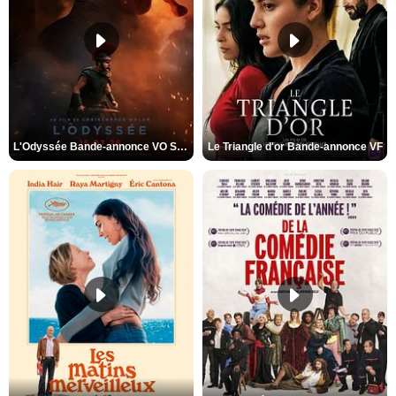
L'Odyssée Bande-annonce VO STFR
Le Triangle d'or Bande-annonce VF