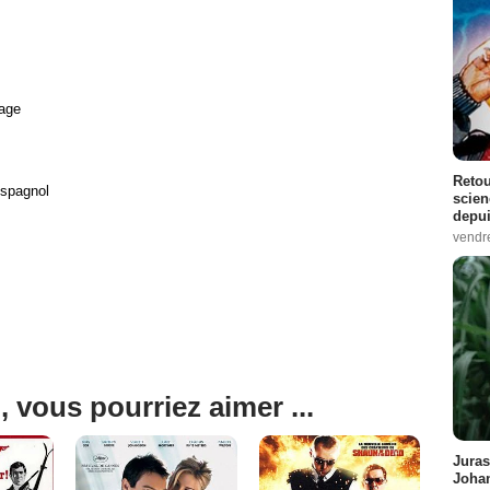
age
Retou
Espagnol
scien
depui
vendr
, vous pourriez aimer ...
Juras
Johan