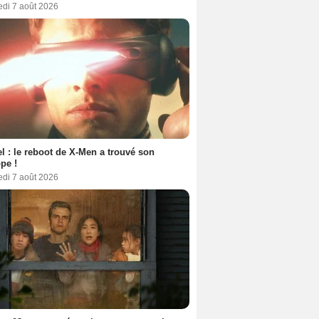
edi 7 août 2026
l : le reboot de X-Men a trouvé son
pe !
edi 7 août 2026