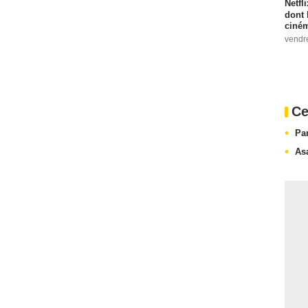
Netfl
dont 
ciném
vendr
Ce
Pa
As