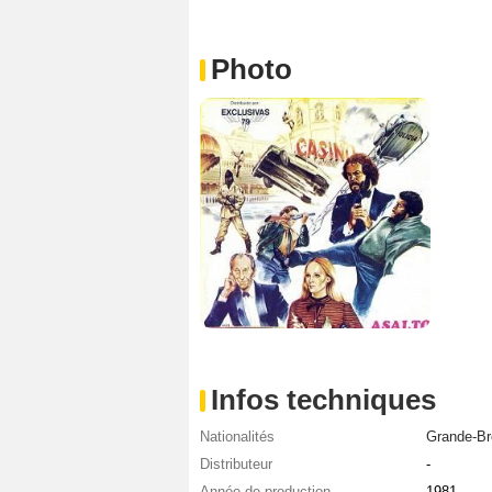
Photo
Infos techniques
Nationalités
Grande-Br
Distributeur
-
Année de production
1981