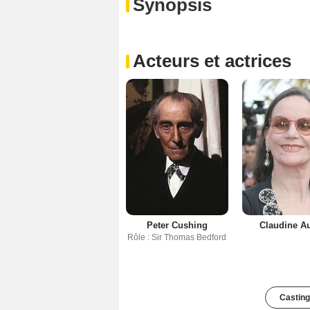
Synopsis
Acteurs et actrices
Peter Cushing
Claudine A
Rôle : Sir Thomas Bedford
Casting