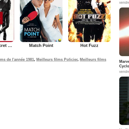
vendr
Au service secret de sa Majesté
Match Point
Hot Fuzz
ilms de l'année 1981
,
Meilleurs films Policier
,
Meilleurs films
Marve
Cyclo
vendr