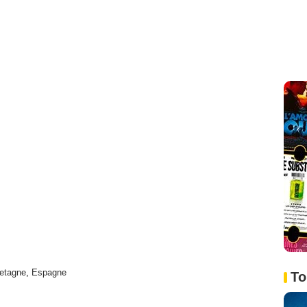
etagne
,
Espagne
To