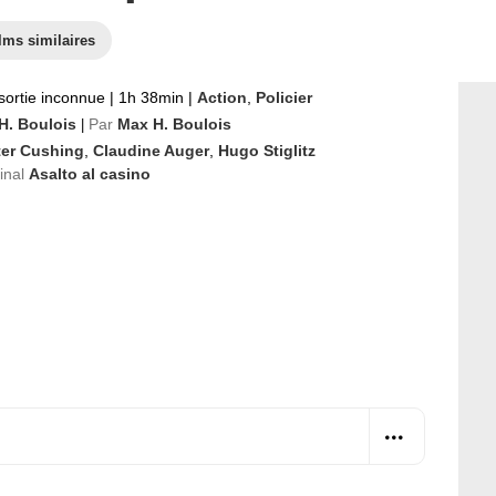
lms similaires
sortie inconnue
|
1h 38min
|
Action
,
Policier
H. Boulois
Par
Max H. Boulois
|
ter Cushing
,
Claudine Auger
,
Hugo Stiglitz
ginal
Asalto al casino