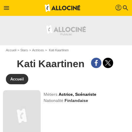
profil
menu
search
Accueil
Stars
Actrices
Kati Kaartinen
Kati Kaartinen
Accueil
Métiers
Actrice,
Scénariste
Nationalité
Finlandaise