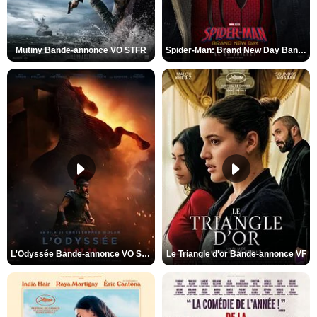
Mutiny Bande-annonce VO STFR
Spider-Man: Brand New Day Bande-annonce VO STFR
L'Odyssée Bande-annonce VO STFR
Le Triangle d'or Bande-annonce VF