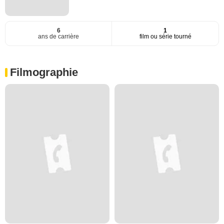
6
1
ans de carrière
film ou série tourné
Filmographie