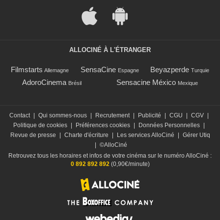
ALLOCINÉ À L'ÉTRANGER
Filmstarts
SensaCine
Beyazperde
Allemagne
Espagne
Turquie
AdoroCinema
Sensacine México
Brésil
Mexique
Contact
|
Qui sommes-nous
|
Recrutement
|
Publicité
|
CGU
|
CGV
|
Politique de cookies
|
Préférences cookies
|
Données Personnelles
|
Revue de presse
|
Charte d'écriture
|
Les services AlloCiné
|
Gérer Utiq
|
©AlloCiné
Retrouvez tous les horaires et infos de votre cinéma sur le numéro AlloCiné :
0 892 892 892
(0,90€/minute)