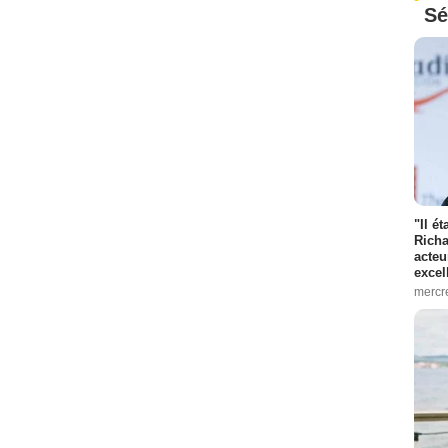
Sé
"Il é
Richa
acteu
excel
mercr