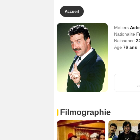
Accueil
Métiers
Acte
Nationalité
F
Naissance
2
Age
76
ans
a
Filmographie