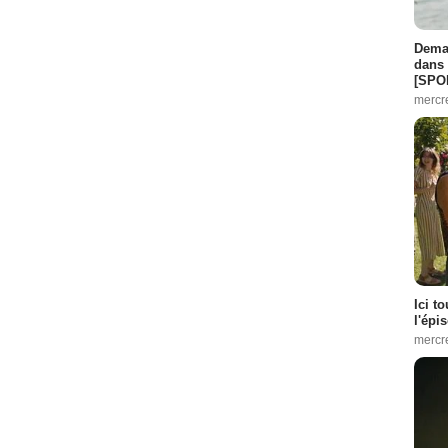
Demai
dans 
[SPO
mercr
Ici t
l'épi
mercr