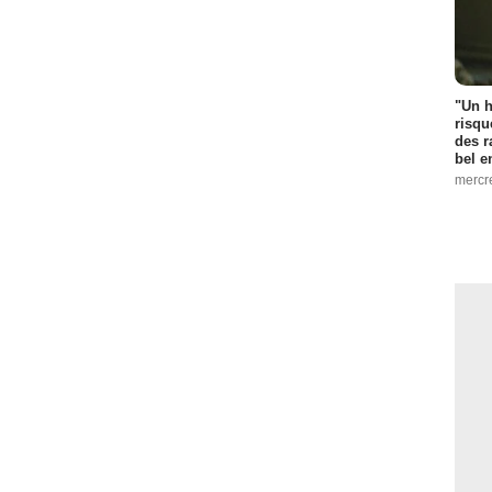
"Un h
risqu
des r
bel 
mercr