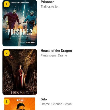
Prisoner
1
Thriller
,
Action
House of the Dragon
2
Fantastique
,
Drame
Silo
3
Drame
,
Science Fiction