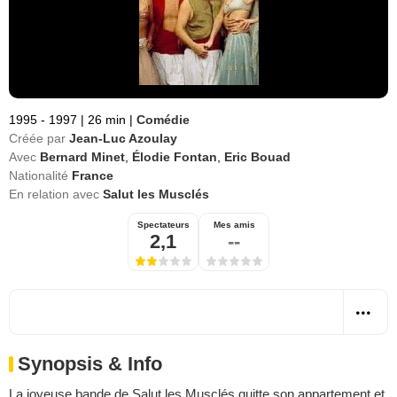
1995 - 1997
|
26 min
|
Comédie
Créée par
Jean-Luc Azoulay
Avec
Bernard Minet
,
Élodie Fontan
,
Eric Bouad
Nationalité
France
En relation avec
Salut les Musclés
Spectateurs
Mes amis
2,1
--
Synopsis & Info
La joyeuse bande de
Salut les Musclés
quitte son appartement et