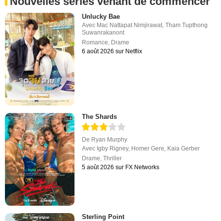
Nouvelles séries venant de commencer
Unlucky Bae
Avec
Mac Nattapat Nimjirawat
,
Tham Tupthong
Suwanrakanont
Romance
,
Drame
6 août 2026 sur Netflix
The Shards
De
Ryan Murphy
Avec
Igby Rigney
,
Homer Gere
,
Kaia Gerber
Drame
,
Thriller
5 août 2026 sur FX Networks
Sterling Point