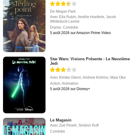
De
Megan Park
Avec
Ella Rubin
,
Amélie Hoeferle
,
Jacob
Whiteduck-Lavoie
Drame
,
Comédie
5 août 2026 sur Amazon Prime Video
Star Wars: Visions Présente - Le Neuvième
Jedi
Avec
Kimiko Glenn
,
Andrew Kishino
,
Masi Oka
Action
,
Animation
5 août 2026 sur Disney+
Le Magasin
Avec
Zoé Pinelli
,
Siméon Ruff
Comédie