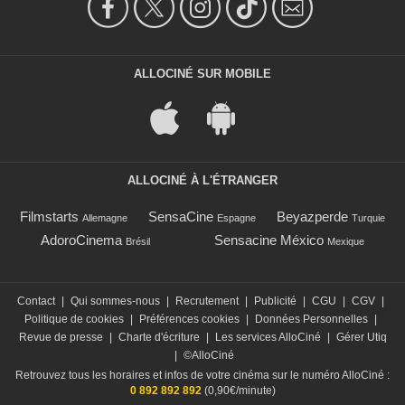
ALLOCINÉ SUR MOBILE
ALLOCINÉ À L'ÉTRANGER
Filmstarts
SensaCine
Beyazperde
Allemagne
Espagne
Turquie
AdoroCinema
Sensacine México
Brésil
Mexique
Contact
|
Qui sommes-nous
|
Recrutement
|
Publicité
|
CGU
|
CGV
|
Politique de cookies
|
Préférences cookies
|
Données Personnelles
|
Revue de presse
|
Charte d'écriture
|
Les services AlloCiné
|
Gérer Utiq
|
©AlloCiné
Retrouvez tous les horaires et infos de votre cinéma sur le numéro AlloCiné :
0 892 892 892
(0,90€/minute)