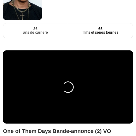
36
65
ans de carrière
films et séries tournés
One of Them Days Bande-annonce (2) VO