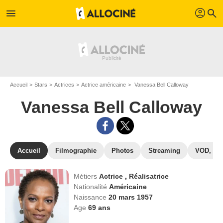
profil
menu
search
Accueil
Stars
Actrices
Actrice américaine
Vanessa Bell Calloway
Vanessa Bell Calloway
Accueil
Filmographie
Photos
Streaming
VOD, DV
Métiers
Actrice
,
Réalisatrice
Nationalité
Américaine
Naissance
20 mars 1957
Age
69
ans