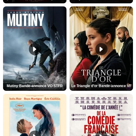
Mutiny Bande-annonce VO STFR
Le Triangle d'or Bande-annonce VF