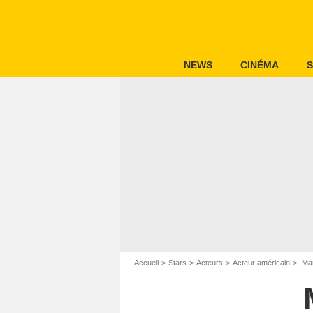
NEWS
CINÉMA
S
Accueil
Stars
Acteurs
Acteur américain
Mar