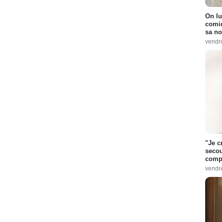
On lu
comiq
sa no
vendr
"Je c
secou
compo
vendr