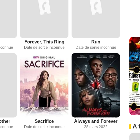
Forever, This Ring
Run
inconnue
Date de sortie inconnue
Date de sortie inconnue
other
Sacrifice
Always and Forever
A 
inconnue
Date de sortie inconnue
28 mars 2022