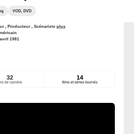
ng
VOD, DVD
eur
,
Producteur
,
Scénariste
plus
méricain
avril 1981
32
14
ns de carrière
films et séries tournés