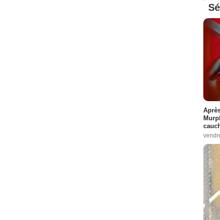
Sé
Après
Murp
cauc
vendr