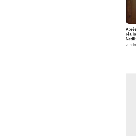
Après
réali
Netfl
vendr