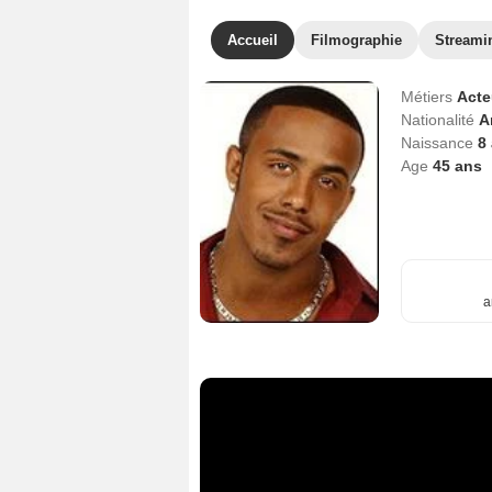
Accueil
Filmographie
Streami
Métiers
Act
Nationalité
A
Naissance
8 
Age
45
ans
a